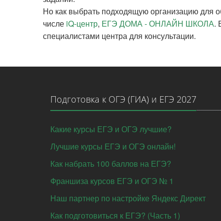
Но как выбрать подходящую организацию для о
числе
iQ-центр
,
ЕГЭ ДОМА - ОНЛАЙН ШКОЛА
.
специалистами центра для консультации.
Подготовка к ОГЭ (ГИА) и ЕГЭ 2027
Какие курсы ЕГЭ и ОГЭ лучшие?
Лучшие курсы ЕГЭ и ОГЭ онлайн!
Как набрать 100 баллов на ЕГЭ?
Франшиза курсов ЕГЭ и ОГЭ № 1
Наш партнер по настройке Яндекс Директ
Как подготовиться к ЕГЭ? (Часть 1)